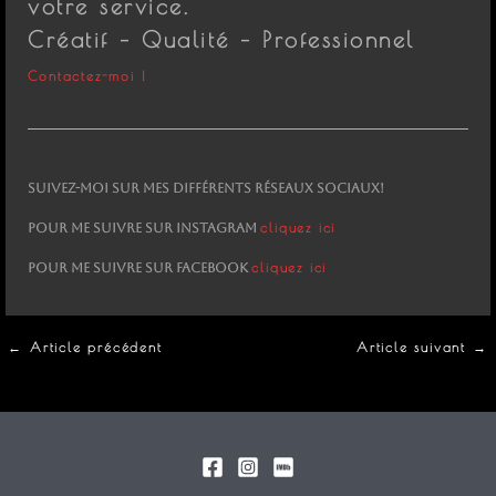
votre service.
Créatif – Qualité – Professionnel
Contactez-moi !
Suivez-moi sur mes différents réseaux sociaux!
cliquez ici
Pour me suivre sur Instagram
cliquez ici
Pour me suivre sur Facebook
←
Article précédent
Article suivant
→