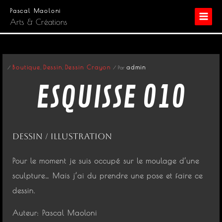
Aller
Pascal Maoloni
au
Arts & Créations
contenu
Boutique
Dessin
Dessin Crayon
admin
/
,
,
/ Par
ESQUISSE 010
Dessin / illustration
Pour le moment je suis occupé sur le moulage d’une
sculpture… Mais j’ai du prendre une pose et faire ce
dessin.
Auteur: Pascal Maoloni