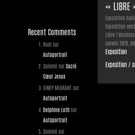
« LIBRE 
Exposition Gale
Exposition-ven
Recent Comments
Libre ! Verniss
janvier 2026, d
Rudi
sur
Exposition
Autoportrait
Exposition
/
a
Salomé
sur
Sacré
Cœur Jesus
CINDY MEURANT
sur
Autoportrait
Delphine Loth
sur
Autoportrait
Salomé
sur