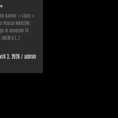
»
rie Aarnor » Libre »
te Pascal MAOLONI :
age le vendredi 16
e 18h30 à […]
vril 3, 2026
/
admin